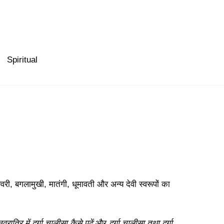
Spiritual
नेश्वरी, बगलामुखी, मातंगी, धूमावती और अन्य देवी स्वरूपों का
नवरात्रि में दुर्गा चालीसा कैसे पढ़ें
और
दुर्गा चालीसा तथा दुर्गा