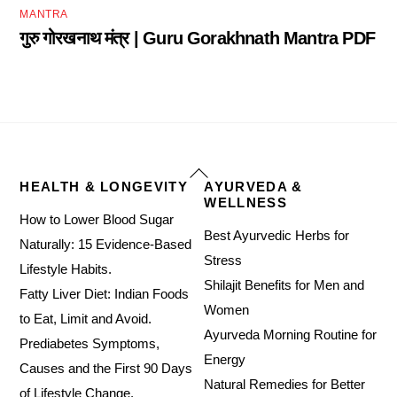
MANTRA
गुरु गोरखनाथ मंत्र | Guru Gorakhnath Mantra PDF
Back
HEALTH & LONGEVITY
AYURVEDA &
To
WELLNESS
Top
How to Lower Blood Sugar
Best Ayurvedic Herbs for
Naturally: 15 Evidence-Based
Stress
Lifestyle Habits.
Shilajit Benefits for Men and
Fatty Liver Diet: Indian Foods
Women
to Eat, Limit and Avoid.
Ayurveda Morning Routine for
Prediabetes Symptoms,
Energy
Causes and the First 90 Days
Natural Remedies for Better
of Lifestyle Change.