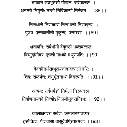
भगवान सर्वभूतेशो गोपाल: सर्वपालक: ।
अनन्तो निर्गुणोsनन्तो निर्विकल्पो निरंजन: ।।88।।
निराधारो निराकारो निराभासो निराश्रय: ।
पुरुष: प्रणवातीतो मुकुन्द: परमेश्वर: ।।89।।
क्षणावनि: सर्वभौमो वैकुण्ठो भक्तवत्सल: ।
विष्णुर्दामोदर: कृष्णो माधवो मथुरापति: ।।90।।
देवकीगर्भसम्भूतयशोदावत्सलो हरि: ।
शिव: संकर्षण: शंभुर्भूतनाथो दिवस्पति: ।।91।।
अव्यय: सर्वधर्मज्ञो निर्मलो निरुपद्रव: ।
निर्वाणनायको नित्योsनिलजीमूतसन्निभ: ।।92।।
कालाक्षयश्च सर्वज्ञ: कमलारूपतत्पर: ।
ह्रषीकेश: पीतवासा वासुदेवप्रियात्मज: ।।93।।