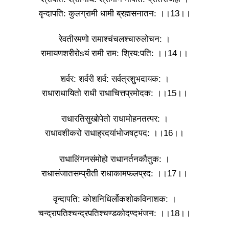
वृन्दापति: कुलग्रामी धामी ब्रह्मसनातन: ।।13।।
रेवतीरमणो रामाश्चंचलश्चारुलोचन: ।
रामायणशरीरोsयं रामी राम: श्रिय:पति: ।।14।।
शर्वर: शर्वरी शर्व: सर्वत्रशुभदायक: ।
राधाराधायितो राधी राधाचित्तप्रमोदक: ।।15।।
राधारतिसुखोपेतो राधामोहनतत्पर: ।
राधावशीकरो राधाह्रदयांभोजषट्पद: ।।16।।
राधालिंगनसंमोहो राधानर्तनकौतुक: ।
राधासंजातसम्प्रीती राधाकामफलप्रद: ।।17।।
वृन्दापति: कोशनिधिर्लोकशोकविनाशक: ।
चन्द्रापतिश्चन्द्रपतिश्चण्डकोदण्दभंजन: ।।18।।