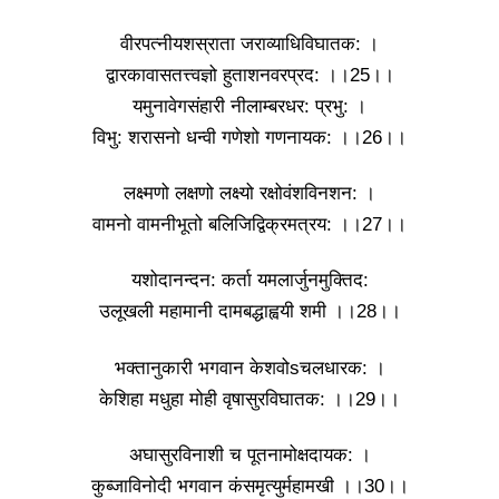
वीरपत्नीयशस्राता जराव्याधिविघातक: ।
द्वारकावासतत्त्वज्ञो हुताशनवरप्रद: ।।25।।
यमुनावेगसंहारी नीलाम्बरधर: प्रभु: ।
विभु: शरासनो धन्वी गणेशो गणनायक: ।।26।।
लक्ष्मणो लक्षणो लक्ष्यो रक्षोवंशविनशन: ।
वामनो वामनीभूतो बलिजिद्विक्रमत्रय: ।।27।।
यशोदानन्दन: कर्ता यमलार्जुनमुक्तिद:
उलूखली महामानी दामबद्धाह्वयी शमी ।।28।।
भक्तानुकारी भगवान केशवोsचलधारक: ।
केशिहा मधुहा मोही वृषासुरविघातक: ।।29।।
अघासुरविनाशी च पूतनामोक्षदायक: ।
कुब्जाविनोदी भगवान कंसमृत्युर्महामखी ।।30।।