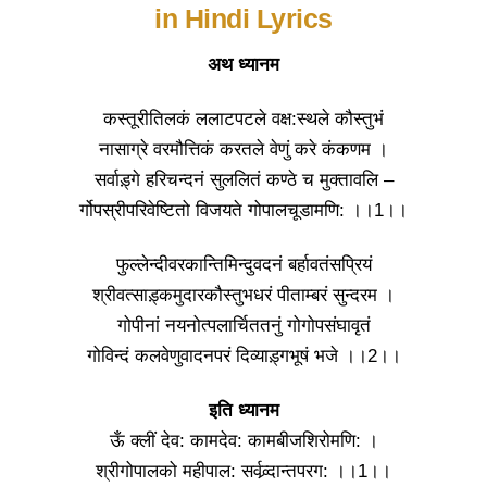
in Hindi Lyrics
अथ ध्यानम
कस्तूरीतिलकं ललाटपटले वक्ष:स्थले कौस्तुभं
नासाग्रे वरमौत्तिकं करतले वेणुं करे कंकणम ।
सर्वाड़्गे हरिचन्दनं सुललितं कण्ठे च मुक्तावलि –
र्गोपस्रीपरिवेष्टितो विजयते गोपालचूडामणि: ।।1।।
फुल्लेन्दीवरकान्तिमिन्दुवदनं बर्हावतंसप्रियं
श्रीवत्साड़्कमुदारकौस्तुभधरं पीताम्बरं सुन्दरम ।
गोपीनां नयनोत्पलार्चिततनुं गोगोपसंघावृतं
गोविन्दं कलवेणुवादनपरं दिव्याड़्गभूषं भजे ।।2।।
इति ध्यानम
ऊँ क्लीं देव: कामदेव: कामबीजशिरोमणि: ।
श्रीगोपालको महीपाल: सर्वव्र्दान्तपरग: ।।1।।