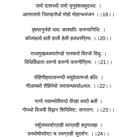
रामो दाशरथी रामो भृगुवंशसमुदभव: ।
आत्मारामो जितक्रोधो मोहो मोहान्धभंजन ।।19।।
वृषभानुर्भवो भाव: काश्यपि: करुणानिधि: ।
कोलाहलो हली हाली हेली हलधरप्रिय: ।।20।।
राधामुखाब्जमार्तण्डो भास्करो विरजो विधु: ।
विधिर्विधाता वरुणो वारुणो वारुणीप्रिय: ।।21।।
रोहिणीह्रदयानन्दी वसुदेवात्मजो बलि: ।
नीलाम्बरो रौहिणेयो जरासन्धवधोsमल: ।।22।।
नागो नवाम्भोविरुदो वीरहा वरदो बली ।
गोपथो विजयी विद्वान शिपिविष्ट: सनातन: ।।23।।
पर्शुरामवचोग्राही वरग्राही श्रृगालहा ।
दमघोषोपदेष्टा च रथग्राही सुदर्शन: ।।24।।