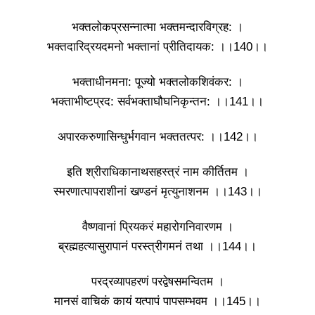
भक्तलोकप्रसन्नात्मा भक्तमन्दारविग्रह: ।
भक्तदारिद्रयदमनो भक्तानां प्रीतिदायक: ।।140।।
भक्ताधीनमना: पूज्यो भक्तलोकशिवंकर: ।
भक्ताभीष्टप्रद: सर्वभक्ताघौघनिकृन्तन: ।।141।।
अपारकरुणासिन्धुर्भगवान भक्ततत्पर: ।।142।।
इति श्रीराधिकानाथसहस्त्रं नाम कीर्तितम ।
स्मरणात्पापराशीनां खण्डनं मृत्युनाशनम ।।143।।
वैष्णवानां प्रियकरं महारोगनिवारणम ।
ब्रह्महत्यासुरापानं परस्त्रीगमनं तथा ।।144।।
परद्रव्यापहरणं परद्वेषसमन्वितम ।
मानसं वाचिकं कायं यत्पापं पापसम्भवम ।।145।।