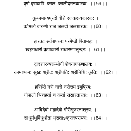
वृषो वृषाकपि: काल: कालीदमनकारक: ।।59।।
कुब्जभाग्यप्रदो वीरो रजकक्षयकारक: ।
कोमलो वारुणो राज जलदो जलधारक: ।।60।।
हारक: सर्वपापघ्न: परमेष्ठी पितामह: ।
खड्गधारी कृपाकारी राधारमणसुन्दर: ।।61।।
द्वादशारण्यसम्भोगी शेषनागफणालय: ।
कामश्याम: सुख: श्रीद: श्रीपति: श्रीनिधि: कृति: ।।62।।
हरिर्हरो नरो नारो नरोत्तम इषुप्रिय: ।
गोपालो चित्तहर्ता च कर्ता संसारतारक: ।।63।।
आदिदेवो महादेवो गौरीगुरुरनाश्रय: ।
साधुर्मधुर्विधुर्धाता भ्राताsक्रूरपरायण: ।।64।।