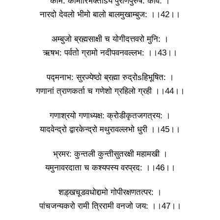
काम: कामारिभक्तोsयं पुराणपुरुष: कवि: ।
नारदो देवलो भीमो बालो बालमुखाम्बुज: ।।42।।
अम्बुजो ब्रह्मसाक्षी च योगीदत्तवरो मुनि: ।
ऋषभ: पर्वतो ग्रामो नदीपवनवल्लभ: ।।43।।
पद्मनाभ: सुरज्येष्ठो ब्रह्मा रुद्रोsहिभूषित: ।
गणानां त्राणकर्ता च गणेशो ग्रहिलो ग्रही ।।44।।
गणाश्रयो गणाध्यक्ष: क्रोडीकृतजगत्रय: ।
यादवेन्द्रो द्वारकेन्द्रो मथुरावल्लभो धुरी ।।45।।
भ्रमर: कुन्तली कुन्तीसुतरक्षी महामखी ।
यमुनावरदाता च कश्यपस्य वरप्रद: ।।46।।
शड़्खचूडवधोद्दामो गोपीरक्षणतत्पर: ।
पांचजन्यकरो रामी त्रिरामी वनजो जय: ।।47।।