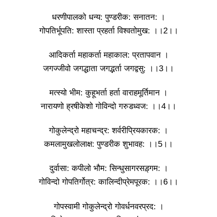
धरणीपालको धन्य: पुण्डरीक: सनातन: ।
गोपतिर्भूपति: शास्ता प्रहर्ता विश्वतोमुख: ।।2।।
आदिकर्ता महाकर्ता महाकाल: प्रतापवान ।
जगज्जीवो जगद्धाता जगद्भर्ता जगद्वसु: ।।3।।
मत्स्यो भीम: कुहूभर्ता हर्ता वाराहमूर्तिमान ।
नारायणो ह्रषीकेशो गोविन्दो गरुडध्वज: ।।4।।
गोकुलेन्द्रो महाचन्द्र: शर्वरीप्रियकारक: ।
कमलामुखलोलाक्ष: पुण्डरीक शुभावह: ।।5।।
दुर्वासा: कपीलो भौम: सिन्धुसागरसड़्गम: ।
गोविन्दो गोपतिर्गोत्र: कालिन्दीप्रेमपूरक: ।।6।।
गोपस्वामी गोकुलेन्द्रो गोवर्धनवरप्रद: ।