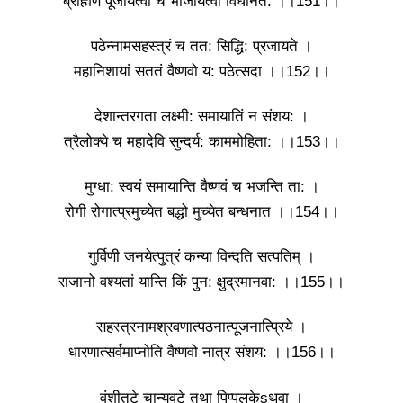
ब्राह्मणं पूजयित्वा च भोजयित्वा विधानत: ।।151।।
पठेन्नामसहस्त्रं च तत: सिद्धि: प्रजायते ।
महानिशायां सततं वैष्णवो य: पठेत्सदा ।।152।।
देशान्तरगता लक्ष्मी: समायातिं न संशय: ।
त्रैलोक्ये च महादेवि सुन्दर्य: काममोहिता: ।।153।।
मुग्धा: स्वयं समायान्ति वैष्णवं च भजन्ति ता: ।
रोगी रोगात्प्रमुच्येत बद्धो मुच्येत बन्धनात ।।154।।
गुर्विणी जनयेत्पुत्रं कन्या विन्दति सत्पतिम् ।
राजानो वश्यतां यान्ति किं पुन: क्षुद्रमानवा: ।।155।।
सहस्त्रनामश्रवणात्पठनात्पूजनात्प्रिये ।
धारणात्सर्वमाप्नोति वैष्णवो नात्र संशय: ।।156।।
वंशीतटे चान्यवटे तथा पिप्पलकेsथवा ।