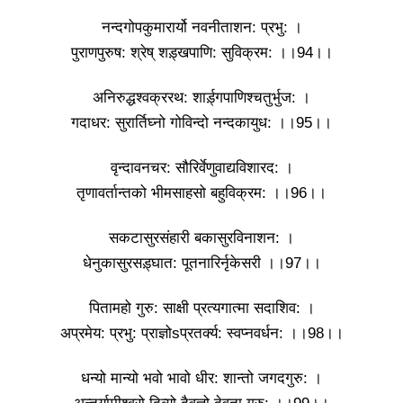
नन्दगोपकुमारार्यो नवनीताशन: प्रभु: ।
पुराणपुरुष: श्रेष् शड़्खपाणि: सुविक्रम: ।।94।।
अनिरुद्धश्वक्ररथ: शार्ड़्गपाणिश्चतुर्भुज: ।
गदाधर: सुरार्तिघ्नो गोविन्दो नन्दकायुध: ।।95।।
वृन्दावनचर: सौरिर्वेणुवाद्यविशारद: ।
तृणावर्तान्तको भीमसाहसो बहुविक्रम: ।।96।।
सकटासुरसंहारी बकासुरविनाशन: ।
धेनुकासुरसड़्घात: पूतनारिर्नृकेसरी ।।97।।
पितामहो गुरु: साक्षी प्रत्यगात्मा सदाशिव: ।
अप्रमेय: प्रभु: प्राज्ञोsप्रतर्क्य: स्वप्नवर्धन: ।।98।।
धन्यो मान्यो भवो भावो धीर: शान्तो जगदगुरु: ।