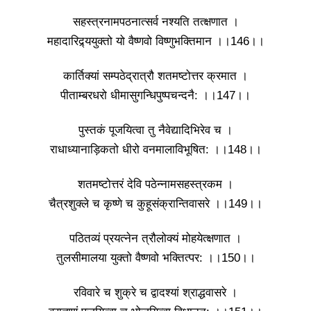
सहस्त्रनामपठनात्सर्व नश्यति तत्क्षणात ।
महादारिद्र्ययुक्तो यो वैष्णवो विष्णुभक्तिमान ।।146।।
कार्तिक्यां सम्पठेद्रात्रौ शतमष्टोत्तर क्रमात ।
पीताम्बरधरो धीमासुगन्धिपुष्पचन्दनै: ।।147।।
पुस्तकं पूजयित्वा तु नैवेद्यादिभिरेव च ।
राधाध्यानाड़िकतो धीरो वनमालाविभूषित: ।।148।।
शतमष्टोत्तरं देवि पठेन्नामसहस्त्रकम ।
चैत्रशुक्ले च कृष्णे च कुहूसंक्रान्तिवासरे ।।149।।
पठितव्यं प्रयत्नेन त्रौलोक्यं मोहयेत्क्षणात ।
तुलसीमालया युक्तो वैष्णवो भक्तित्पर: ।।150।।
रविवारे च शुक्रे च द्वादश्यां श्राद्धवासरे ।