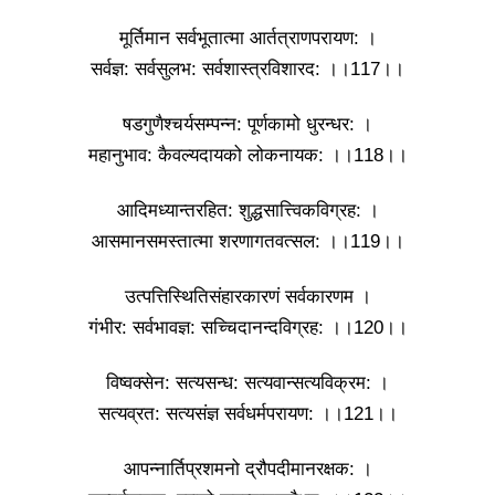
मूर्तिमान सर्वभूतात्मा आर्तत्राणपरायण: ।
सर्वज्ञ: सर्वसुलभ: सर्वशास्त्रविशारद: ।।117।।
षडगुणैश्चर्यसम्पन्न: पूर्णकामो धुरन्धर: ।
महानुभाव: कैवल्यदायको लोकनायक: ।।118।।
आदिमध्यान्तरहित: शुद्धसात्त्विकविग्रह: ।
आसमानसमस्तात्मा शरणागतवत्सल: ।।119।।
उत्पत्तिस्थितिसंहारकारणं सर्वकारणम ।
गंभीर: सर्वभावज्ञ: सच्चिदानन्दविग्रह: ।।120।।
विष्वक्सेन: सत्यसन्ध: सत्यवान्सत्यविक्रम: ।
सत्यव्रत: सत्यसंज्ञ सर्वधर्मपरायण: ।।121।।
आपन्नार्तिप्रशमनो द्रौपदीमानरक्षक: ।