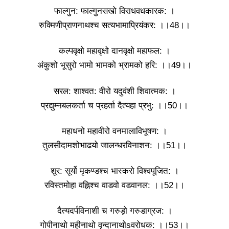
फाल्गुन: फाल्गुनसखो विराधवधकारक: ।
रुक्मिणीप्राणनाथश्च सत्यभामाप्रियंकर: ।।48।।
कल्पवृक्षो महावृक्षो दानवृक्षो महाफल: ।
अंकुशो भूसुरो भामो भामको भ्रामको हरि: ।।49।।
सरल: शाश्वत: वीरो यदुवंशी शिवात्मक: ।
प्रद्युम्नबलकर्ता च प्रहर्ता दैत्यहा प्रभु: ।।50।।
महाधनो महावीरो वनमालाविभूषण: ।
तुलसीदामशोभाढयो जालन्धरविनाशन: ।।51।।
शूर: सूर्यो मृकण्डश्च भास्करो विश्वपूजित: ।
रविस्तमोहा वह्निश्च वाडवो वडवानल: ।।52।।
दैत्यदर्पविनाशी च गरुड़ो गरुडाग्रज: ।
गोपीनाथो महीनाथो वृन्दानाथोsवरोधक: ।।53।।