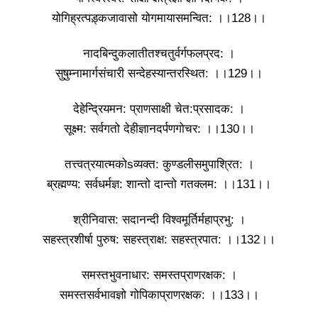
योगिह्रत्पड़्कजावासो योगमायासमन्वित: ।।128।।
नादबिन्दुकलातीतश्चतुर्वर्गफलप्रद: ।
सुषुम्नामार्गसंचारी सन्देहस्यान्तरस्थित: ।।129।।
देहेन्द्रियमन: प्राणसाक्षी चेत:प्रसादक: ।
सूक्ष्म: सर्वगतो देहीज्ञानदर्पणगोचर: ।।130।।
तत्त्वत्रयात्मकोsव्यक्त: कुण्डलीसमुपाश्रित: ।
ब्रह्मण्य: सर्वधर्मज्ञ: शान्तो दान्तो गतक्लम: ।।131।।
श्रीनिवास: सदानन्दी विश्वमूर्तिर्महाप्रभु: ।
सहस्त्रशीर्षा पुरुष: सहस्त्राक्ष: सहस्त्रपात: ।।132।।
समस्तभुवनाधार: समस्तप्राणरक्षक: ।
समस्तसर्वभावज्ञो गोपिकाप्राणरक्षक: ।।133।।