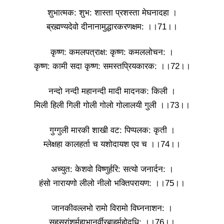
शुभात्मक: शुभ: शास्ता प्रशस्ता मेघनादहा ।
ब्रह्मण्यदेवो दीनानामुद्धारकरणक्षम: ।।71।।
कृष्ण: कमलपत्राक्ष: कृष्ण: कमललोचन: ।
कृष्ण: कामी सदा कृष्ण: समस्तप्रियकारक: ।।72।।
नन्दो नन्दी महानन्दी मादी मादनक: किली ।
मिली हिली गिली गोली गोलो गोलालयी गुली ।।73।।
गुग्गुली मारकी शाखी वट: पिप्पलक: कृती ।
म्लेक्षहा कालहर्ता च यशोदायश एव च ।।74।।
अच्युत: केशवो विष्णुर्हरि: सत्यो जनार्दन: ।
हंसो नारायणो लीलो नीलो भक्तिपरायण: ।।75।।
जानकीवल्लभो रामो विरामो विघ्ननाशन: ।
सहस्रांशुर्महाभानुर्वीरबाहुर्महोदधि: ।।76।।