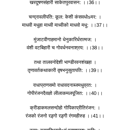
खरदूषणसंहारी साकेतपुरवासन: ।।36।।
चन्द्रावलीपति: कूल: केशी कंसवधोsमर: ।
माधवी मधुहा माध्वी माध्वीको माधवो मधु: ।।37।।
मुंजाटवीगाहमानो धेनुकारिर्धरात्मज: ।
वंशी वटबिहारी च गोवर्धनवनाश्रय: ।।38।।
तथा तालवनोद्देशी भाण्डीरवनशंखहा ।
तृणावर्तकथाकारी वृषभनुसुतापति: ।।39।।
राधाप्राणसमो राधावदनाब्जमधुव्रत: ।
गोपीरंजनदैवज्ञो लीलाकमलपूजित: ।।40।।
क्रीडाकमलसन्दोहो गोपिकाप्रीतिरंजन: ।
रंजको रंजनो रड़्गो रड़्गी रंगमहीरुह ।।41।।