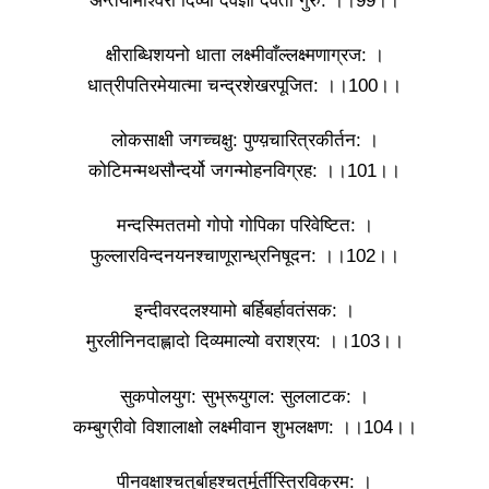
अन्तर्यामीश्वरो दिव्यो दैवज्ञो देवता गुरु: ।।99।।
क्षीराब्धिशयनो धाता लक्ष्मीवाँल्लक्ष्मणाग्रज: ।
धात्रीपतिरमेयात्मा चन्द्रशेखरपूजित: ।।100।।
लोकसाक्षी जगच्चक्षु: पुण्य़चारित्रकीर्तन: ।
कोटिमन्मथसौन्दर्यो जगन्मोहनविग्रह: ।।101।।
मन्दस्मिततमो गोपो गोपिका परिवेष्टित: ।
फुल्लारविन्दनयनश्चाणूरान्ध्रनिषूदन: ।।102।।
इन्दीवरदलश्यामो बर्हिबर्हावतंसक: ।
मुरलीनिनदाह्लादो दिव्यमाल्यो वराश्रय: ।।103।।
सुकपोलयुग: सुभ्रूयुगल: सुललाटक: ।
कम्बुग्रीवो विशालाक्षो लक्ष्मीवान शुभलक्षण: ।।104।।
पीनवक्षाश्चतुर्बाहुश्चतुर्मूर्तीस्त्रिविक्रम: ।