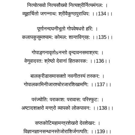
नित्योत्सवो नित्यसौख्यो नित्यश्रीर्नित्यमंगल: ।
व्यूहार्चितो जगन्नाथ: श्रीवैकुण्ठपुराधिप: ।।134।।
पूर्णानन्दघनीभूतो गोपवेषधरो हरि: ।
कलापकुसुमश्याम: कोमल: शान्तविग्रह: ।।135।।
गोपाड़्गनावृतोsनन्तो वृन्दावनसमाश्रय: ।
वेणुवादरत: श्रेष्ठो देवानां हितकारक: ।।136।।
बालक्रीडासमासक्तो नवनीतस्यं तस्कर: ।
गोपालकामिनीजारश्चोरजारशिखामणि: ।।137।।
परंज्योति: पराकाश: परावास: परिस्फुट: ।
अष्टादशाक्षरो मन्त्रो व्यापको लोकपावन: ।।138।।
सप्तकोटिमहामन्त्रशेखरो देवशेखर: ।
विज्ञानज्ञानसन्धानस्तेजोराशिर्जगत्पति: ।।139।।