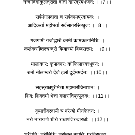
नन्दादिगोकुलत्राता दाता दारिद्रयभंजन: ।।7।।
सर्वमंगलदाता च सर्वकामप्रदायक: ।
आदिकर्ता महीभर्ता सर्वसागरसिन्धुज: ।।8।।
गजगामी गजोद्धारी कामी कामकलानिधि: ।
कलंकरहितश्चन्द्रो बिम्बास्यो बिम्बसत्तम: ।।9।।
मालाकार: कृपाकार: कोकिलास्वरभूषण: ।
रामो नीलाम्बरो देवो हली दुर्दममर्दन: ।।10।।
सहस्राक्षपुरीभेत्ता महामारीविनाशन: ।
शिव: शिवतमो भेत्ता बलारातिप्रपूजक: ।।11।।
कुमारीवरदायी च वरेण्यो मीनकेतन: ।
नरो नारायणो धीरो राधापतिरुदारधी: ।।12।।
श्रीपति: श्रीनिधि: श्रीमान मापति: प्रतिराजहा ।