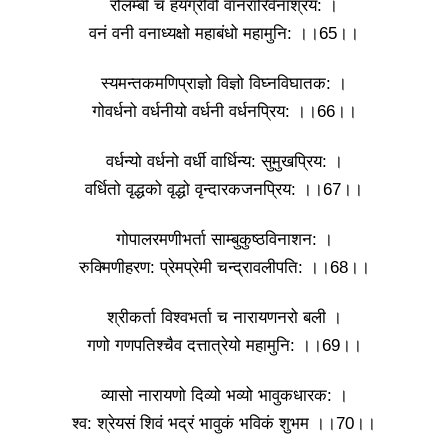
रोलम्बी च हयग्रीवो वानरारिर्वनाश्रय: ।
वनं वनी वनाध्यक्षो महाबंधो महामुनि: ।।65।।
स्यमन्तकमणिप्राज्ञो विज्ञो विघ्नविघातक: ।
गोवर्धनो वर्धनीयो वर्धनी वर्धनप्रिय: ।।66।।
वर्धन्यो वर्धनो वर्धी वार्धिन्य: सुमुखप्रिय: ।
वर्धितो वृद्धको वृद्धो वृन्दारकजनप्रिय: ।।67।।
गोपालरमणीभर्ता साम्बुकुष्ठविनाशन: ।
रुक्मिणीहरण: प्रेमप्रेमी चन्द्रावलीपति: ।।68।।
श्रीकर्ता विश्वभर्ता च नारायणनरो बली ।
गणो गणपतिश्चैव दत्तात्रेयो महामुनि: ।।69।।
व्यासो नारायणो दिव्यो भव्यो भावुकधारक: ।
श्व: श्रेयसं शिवं भद्रं भावुकं भविकं शुभम ।।70।।