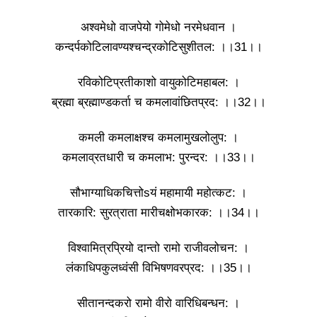
अश्वमेधो वाजपेयो गोमेधो नरमेधवान ।
कन्दर्पकोटिलावण्यश्चन्द्रकोटिसुशीतल: ।।31।।
रविकोटिप्रतीकाशो वायुकोटिमहाबल: ।
ब्रह्मा ब्रह्माण्डकर्ता च कमलावांछितप्रद: ।।32।।
कमली कमलाक्षश्च कमलामुखलोलुप: ।
कमलाव्रतधारी च कमलाभ: पुरन्दर: ।।33।।
सौभाग्याधिकचित्तोsयं महामायी महोत्कट: ।
तारकारि: सुरत्राता मारीचक्षोभकारक: ।।34।।
विश्वामित्रप्रियो दान्तो रामो राजीवलोचन: ।
लंकाधिपकुलध्वंसी विभिषणवरप्रद: ।।35।।
सीतानन्दकरो रामो वीरो वारिधिबन्धन: ।