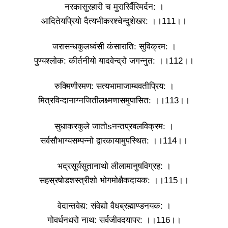
नरकासुरहारी च मुरारिर्वैरिमर्दन: ।
आदितेयप्रियो दैत्यभीकरश्चेन्दुशेखर: ।।111।।
जरासन्धकुलध्वंसी कंसाराति: सुविक्रम: ।
पुण्यश्लोक: कीर्तनीयो यादवेन्द्रो जगन्नुत: ।।112।।
रुक्मिणीरमण: सत्यभामाजाम्बवतीप्रिय: ।
मित्रविन्दानाग्नजितीलक्ष्मणासमुपासित: ।।113।।
सुधाकरकुले जातोsनन्तप्रबलविक्रम: ।
सर्वसौभाग्यसम्पन्नो द्वारकायामुपस्थित: ।।114।।
भद्रसूर्यसुतानाथो लीलामानुषविग्रह: ।
सहस्रषोडशस्त्रीशो भोगमोक्षैकदायक: ।।115।।
वेदान्तवेद्य: संवेद्यो वैधब्रह्माण्डनयक: ।
गोवर्धनधरो नाथ: सर्वजीवदयापर: ।।116।।