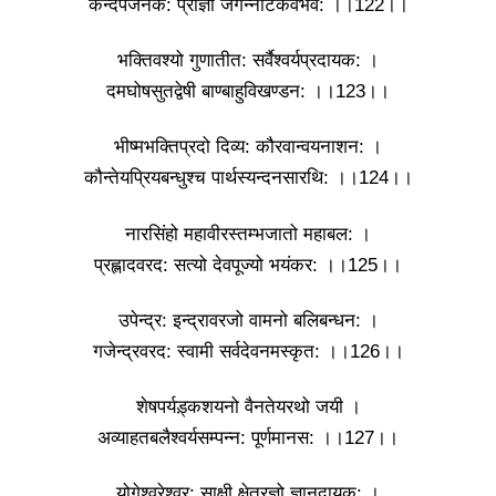
कन्दर्पजनक: प्राज्ञो जगन्नाटकवैभव: ।।122।।
भक्तिवश्यो गुणातीत: सर्वैश्वर्यप्रदायक: ।
दमघोषसुतद्वेषी बाण्बाहुविखण्डन: ।।123।।
भीष्मभक्तिप्रदो दिव्य: कौरवान्वयनाशन: ।
कौन्तेयप्रियबन्धुश्च पार्थस्यन्दनसारथि: ।।124।।
नारसिंहो महावीरस्तम्भजातो महाबल: ।
प्रह्लादवरद: सत्यो देवपूज्यो भयंकर: ।।125।।
उपेन्द्र: इन्द्रावरजो वामनो बलिबन्धन: ।
गजेन्द्रवरद: स्वामी सर्वदेवनमस्कृत: ।।126।।
शेषपर्यड़्कशयनो वैनतेयरथो जयी ।
अव्याहतबलैश्वर्यसम्पन्न: पूर्णमानस: ।।127।।
योगेश्वरेश्वर: साक्षी क्षेत्रज्ञो ज्ञानदायक: ।