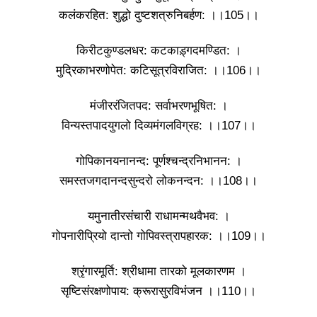
कलंकरहित: शुद्धो दुष्टशत्रुनिबर्हण: ।।105।।
किरीटकुण्डलधर: कटकाड़्गदमण्डित: ।
मुद्रिकाभरणोपेत: कटिसूत्रविराजित: ।।106।।
मंजीररंजितपद: सर्वाभरणभूषित: ।
विन्यस्तपादयुगलो दिव्यमंगलविग्रह: ।।107।।
गोपिकानयनानन्द: पूर्णश्चन्द्रनिभानन: ।
समस्तजगदानन्दसुन्दरो लोकनन्दन: ।।108।।
यमुनातीरसंचारी राधामन्मथवैभव: ।
गोपनारीप्रियो दान्तो गोपिवस्त्रापहारक: ।।109।।
श्रृंगारमूर्ति: श्रीधामा तारको मूलकारणम ।
सृष्टिसंरक्षणोपाय: क्रूरासुरविभंजन ।।110।।