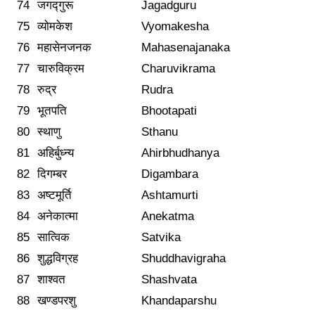
74
जगद्गुरू
Jagadguru
75
व्योमकेश
Vyomakesha
76
महासेनजनक
Mahasenajanaka
77
चारुविक्रम
Charuvikrama
78
रुद्र
Rudra
79
भूतपति
Bhootapati
80
स्थाणु
Sthanu
81
अहिर्बुध्न्य
Ahirbhudhanya
82
दिगम्बर
Digambara
83
अष्टमूर्ति
Ashtamurti
84
अनेकात्मा
Anekatma
85
सात्विक
Satvika
86
शुद्धविग्रह
Shuddhavigraha
87
शाश्वत
Shashvata
88
खण्डपरशु
Khandaparshu