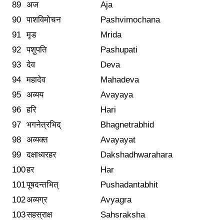
89
अज
Aja
90
पाशविमोचन
Pashvimochana
91
मृड
Mrida
92
पशुपति
Pashupati
93
देव
Deva
94
महादेव
Mahadeva
95
अव्यय
Avayaya
96
हरि
Hari
97
भगनेत्रभिद्
Bhagnetrabhid
98
अव्यक्त
Avayayat
99
दक्षाध्वरहर
Dakshadhwarahara
100
हर
Har
101
पूषदन्तभित्
Pushadantabhit
102
अव्यग्र
Avyagra
103
सहस्राक्ष
Sahsraksha