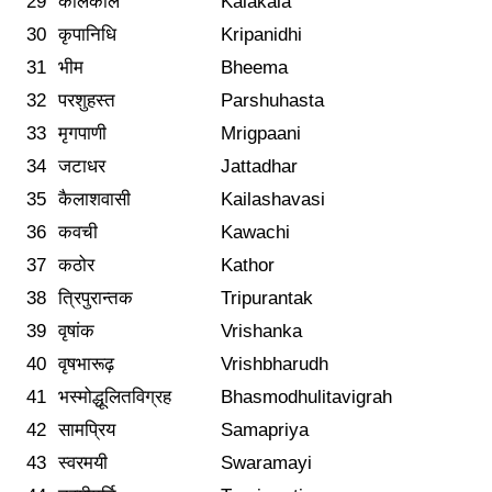
29
कालकाल
Kalakala
30
कृपानिधि
Kripanidhi
31
भीम
Bheema
32
परशुहस्त
Parshuhasta
33
मृगपाणी
Mrigpaani
34
जटाधर
Jattadhar
35
कैलाशवासी
Kailashavasi
36
कवची
Kawachi
37
कठोर
Kathor
38
त्रिपुरान्तक
Tripurantak
39
वृषांक
Vrishanka
40
वृषभारूढ़
Vrishbharudh
41
भस्मोद्धूलितविग्रह
Bhasmodhulitavigrah
42
सामप्रिय
Samapriya
43
स्वरमयी
Swaramayi