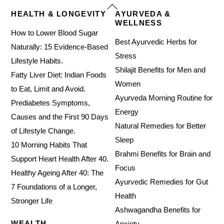
Back
HEALTH & LONGEVITY
AYURVEDA &
To
WELLNESS
Top
How to Lower Blood Sugar
Best Ayurvedic Herbs for
Naturally: 15 Evidence-Based
Stress
Lifestyle Habits.
Shilajit Benefits for Men and
Fatty Liver Diet: Indian Foods
Women
to Eat, Limit and Avoid.
Ayurveda Morning Routine for
Prediabetes Symptoms,
Energy
Causes and the First 90 Days
Natural Remedies for Better
of Lifestyle Change.
Sleep
10 Morning Habits That
Brahmi Benefits for Brain and
Support Heart Health After 40.
Focus
Healthy Ageing After 40: The
Ayurvedic Remedies for Gut
7 Foundations of a Longer,
Health
Stronger Life
Ashwagandha Benefits for
WEALTH