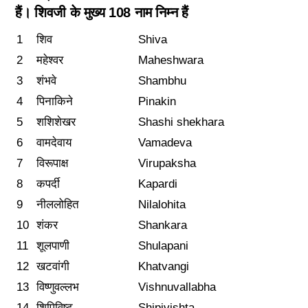
हैं। शिवजी के मुख्य 108 नाम निम्न हैं
1
शिव
Shiva
2
महेश्वर
Maheshwara
3
शंभवे
Shambhu
4
पिनाकिने
Pinakin
5
शशिशेखर
Shashi shekhara
6
वामदेवाय
Vamadeva
7
विरूपाक्ष
Virupaksha
8
कपर्दी
Kapardi
9
नीललोहित
Nilalohita
10
शंकर
Shankara
11
शूलपाणी
Shulapani
12
खटवांगी
Khatvangi
13
विष्णुवल्लभ
Vishnuvallabha
14
शिपिविष्ट
Shipivishta