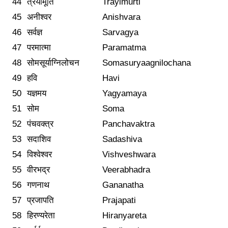
44
त्रयीमूर्ति
Trayimurti
45
अनीश्वर
Anishvara
46
सर्वज्ञ
Sarvagya
47
परमात्मा
Paramatma
48
सोमसूर्याग्निलोचन
Somasuryaagnilochana
49
हवि
Havi
50
यज्ञमय
Yagyamaya
51
सोम
Soma
52
पंचवक्त्र
Panchavaktra
53
सदाशिव
Sadashiva
54
विश्वेश्वर
Vishveshwara
55
वीरभद्र
Veerabhadra
56
गणनाथ
Gananatha
57
प्रजापति
Prajapati
58
हिरण्यरेता
Hiranyareta