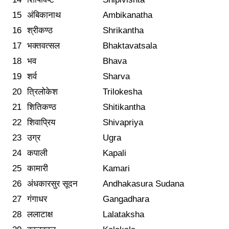
15
अंबिकानाथ
Ambikanatha
16
श्रीकण्ठ
Shrikantha
17
भक्तवत्सल
Bhaktavatsala
18
भव
Bhava
19
शर्व
Sharva
20
त्रिलोकेश
Trilokesha
21
शितिकण्ठ
Shitikantha
22
शिवाप्रिय
Shivapriya
23
उग्र
Ugra
24
कपाली
Kapali
25
कामारी
Kamari
26
अंधकारसुर सूदन
Andhakasura Sudana
27
गंगाधर
Gangadhara
28
ललाटाक्ष
Lalataksha