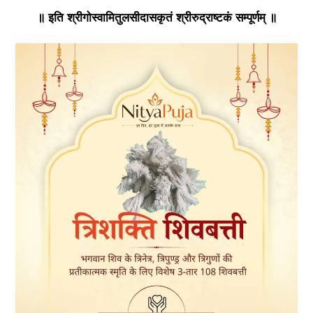
॥ इति श्रीगोस्वामितुलसीदासकृतं श्रीरुद्राष्टकं सम्पूर्णम् ॥