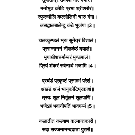
तुषाराद्रि संकाश गौरं गभीरं।
मनोभूत कोटि प्रभा श्रीशरीरं॥
स्फुरन्मौलि कल्लोलिनी चारु गंगा।
लसद्भालबालेन्दु कंठे भुजंगा॥3॥
चलत्कुण्डलं भ्रू सुनेत्रं विशालं।
प्रसन्नाननं नीलकंठं दयालं॥
मृगाधीशचर्माम्बरं मुण्डमालं।
प्रियं शंकरं सर्वनाथं भजामि॥4॥
प्रचंडं प्रकृष्टं प्रगल्भं परेशं।
अखंडं अजं भानुकोटिप्रकाशं॥
त्रयः शूल निर्मूलनं शूलपाणिं।
भजेऽहं भवानीपतिं भावगम्यं॥5॥
कलातीत कल्याण कल्पान्तकारी।
सदा सज्जनानन्ददाता पुरारी॥