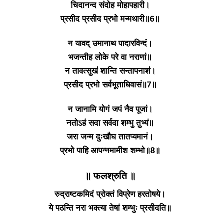
चिदानन्द संदोह मोहापहारी।
प्रसीद प्रसीद प्रभो मन्मथारी॥6॥
न यावद् उमानाथ पादारविन्दं।
भजन्तीह लोके परे वा नराणां॥
न तावत्सुखं शान्ति सन्तापनाशं।
प्रसीद प्रभो सर्वभूताधिवासं॥7॥
न जानामि योगं जपं नैव पूजां।
नतोऽहं सदा सर्वदा शम्भु तुभ्यं॥
जरा जन्म दुःखौघ तातप्यमानं।
प्रभो पाहि आपन्नमामीश शम्भो॥8॥
॥ फलश्रुति ॥
रुद्राष्टकमिदं प्रोक्तं विप्रेण हरतोषये।
ये पठन्ति नरा भक्त्या तेषां शम्भुः प्रसीदति॥