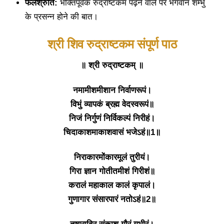
फलश्रुति:
भक्तिपूर्वक रुद्राष्टकम पढ़ने वाले पर भगवान शम्भु
के प्रसन्न होने की बात।
श्री शिव रुद्राष्टकम संपूर्ण पाठ
॥ श्री रुद्राष्टकम् ॥
नमामीशमीशान निर्वाणरूपं।
विभुं व्यापकं ब्रह्म वेदस्वरूपं॥
निजं निर्गुणं निर्विकल्पं निरीहं।
चिदाकाशमाकाशवासं भजेऽहं॥1॥
निराकारमोंकारमूलं तुरीयं।
गिरा ज्ञान गोतीतमीशं गिरीशं॥
करालं महाकाल कालं कृपालं।
गुणागार संसारपारं नतोऽहं॥2॥